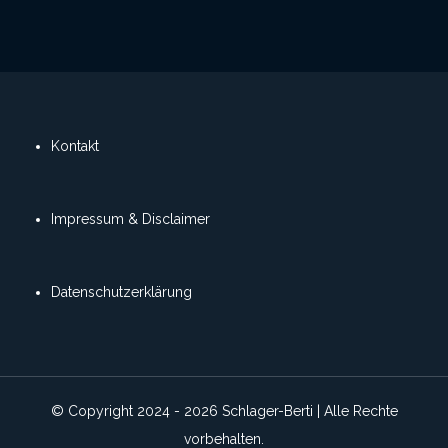
t
e
r
n
a
Kontakt
t
i
v
Impressum & Disclaimer
e
:
Datenschutzerklärung
© Copyright 2024 - 2026 Schlager-Berti | Alle Rechte
vorbehalten.